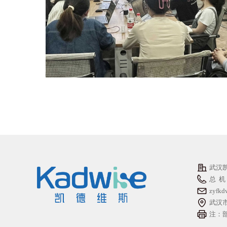
武汉
总  机 
zyfkd
武汉
注：