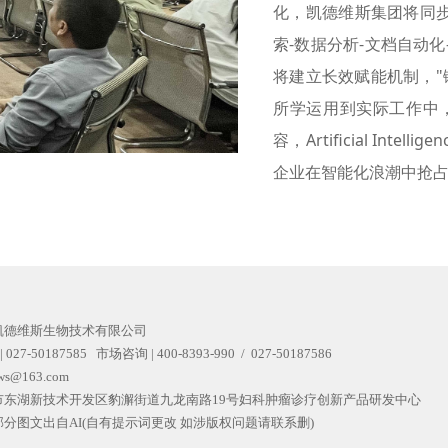
化，凯德维斯集团将同步
索-数据分析-文档自动
将建立长效赋能机制，"
所学运用到实际工作中，
容，Artificial Intel
企业在智能化浪潮中抢
凯德维斯生物技术有限公司
| 027-50187585   市场咨询 | 400-8393-990  /  027-50187586
ws@163.com
市东湖新技术开发区豹澥街道九龙南路19号妇科肿瘤诊疗创新产品研发中心
部分图文出自AI
(自有提示词更改 如涉版权问题请联系删)