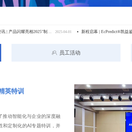
企业资讯 | 产品闪耀亮相2025"制造翘楚 建功支点"湖北省医疗器械产业创新产品示范应用对接会
新程启幕 | EcPredict®凯益鉴甲基化检测试剂盒震撼上市，开启子宫内膜癌防控新篇章！
2025-04-01
넷
202
员工活动
ꁘ
I精英特训
了推动智能化与企业的深度融
和定制化的AI专题特训，并